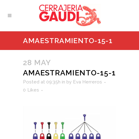
AMAESTRAMIENTO-15-1
28 MAY
AMAESTRAMIENTO-15-1
Posted at 09:35h
in
by
Eva Herreros
0
Likes