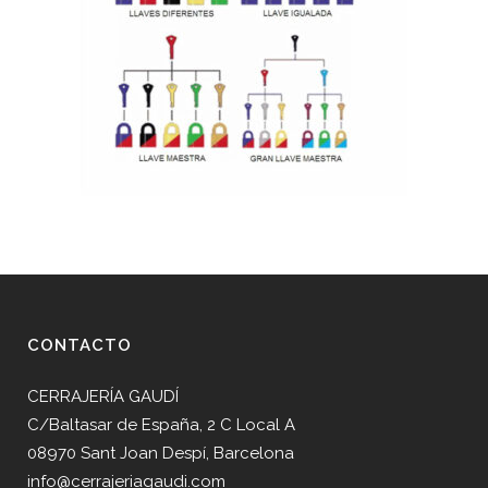
CONTACTO
CERRAJERÍA GAUDÍ
C/Baltasar de España, 2 C Local A
08970 Sant Joan Despí, Barcelona
info@cerrajeriagaudi.com