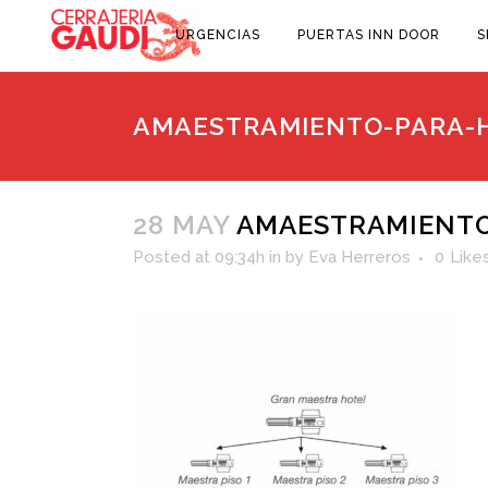
URGENCIAS
PUERTAS INN DOOR
S
AMAESTRAMIENTO-PARA-
28 MAY
AMAESTRAMIENTO
Posted at 09:34h
in
by
Eva Herreros
0
Like