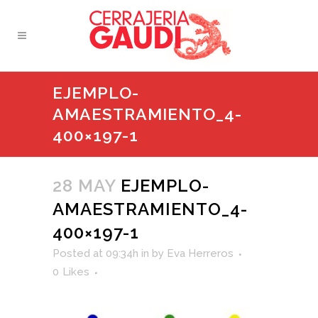
EJEMPLO-
AMAESTRAMIENTO_4-
400×197-1
28 MAY
EJEMPLO-
AMAESTRAMIENTO_4-
400×197-1
Posted at 09:34h
in
by
Eva Herreros
0
Likes