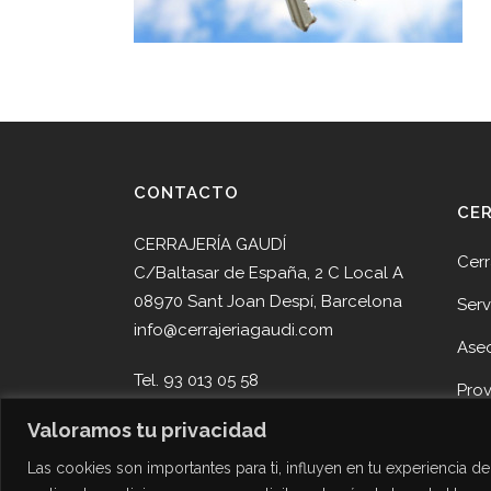
CONTACTO
CE
CERRAJERÍA GAUDÍ
Cerr
C/Baltasar de España, 2 C Local A
08970 Sant Joan Despí, Barcelona
Serv
info@cerrajeriagaudi.com
Ase
Tel. 93 013 05 58
Pro
Tel. 645 51 30 90
Valoramos tu privacidad
Noti
Las cookies son importantes para ti, influyen en tu experiencia 
Cont