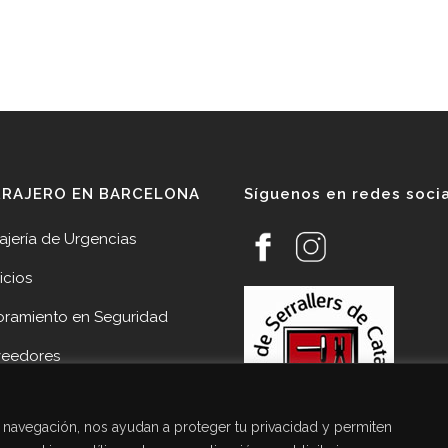
RRAJERO EN BARCELONA
Síguenos en redes soci
ajería de Urgencias
icios
oramiento en Seguridad
veedores
cias
de navegación, nos ayudan a proteger tu privacidad y permiten
acto Cerrajería Sant Joan