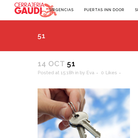
URGENCIAS
PUERTAS INN DOOR
S
51
14 OCT
51
Posted at 15:18h
in
by
Eva
0
Likes