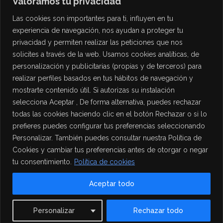
Valoramos tu privacidad
Las cookies son importantes para ti, influyen en tu
experiencia de navegación, nos ayudan a proteger tu
privacidad y permiten realizar las peticiones que nos
solicites a través de la web. Usamos cookies analíticas, de
personalización y publicitarias (propias y de terceros) para
PROTECCIÓN DE DATOS
realizar perfiles basados en tus hábitos de navegación y
mostrarte contenido útil. Si autorizas su instalación
Política de Privacidad
selecciona Aceptar , De forma alternativa, puedes rechazar
Política de Cookies
todas las cookies haciendo clic en el botón Rechazar o si lo
Aviso Legal
prefieres puedes configurar tus preferencias seleccionando
Personalizar. También puedes consultar nuestra Política de
Cookies y cambiar tus preferencias antes de otorgar o negar
tu consentimiento.
Política de cookies
Aceptar todo
Contact us
Personalizar
Rechazar todo