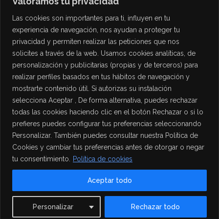
Valoramos tu privacidad
Las cookies son importantes para ti, influyen en tu
experiencia de navegación, nos ayudan a proteger tu
privacidad y permiten realizar las peticiones que nos
solicites a través de la web. Usamos cookies analíticas, de
personalización y publicitarias (propias y de terceros) para
PROTECCIÓN DE DATOS
realizar perfiles basados en tus hábitos de navegación y
mostrarte contenido útil. Si autorizas su instalación
Política de Privacidad
selecciona Aceptar , De forma alternativa, puedes rechazar
Política de Cookies
todas las cookies haciendo clic en el botón Rechazar o si lo
Aviso Legal
prefieres puedes configurar tus preferencias seleccionando
Personalizar. También puedes consultar nuestra Política de
Cookies y cambiar tus preferencias antes de otorgar o negar
tu consentimiento.
Política de cookies
Aceptar todo
Contact us
Personalizar
Rechazar todo