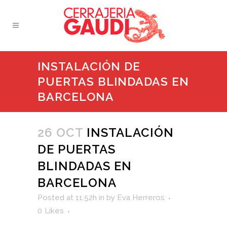
INSTALACIÓN DE
PUERTAS BLINDADAS EN
BARCELONA
26 OCT
INSTALACIÓN
DE PUERTAS
BLINDADAS EN
BARCELONA
Posted at 11:52h
in
by
Eva Herreros
0
Likes