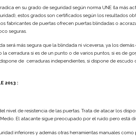
rradica en su grado de seguridad según norma UNE (la más act
ridad), estos grados son certificados según los resultados obt
los fabricantes de puertas ofrecen puertas blindadas o acoraza
oco seguras.
a será más segura que la blindada ni viceversa, ya los demás 
la cerradura si es de un punto o de varios puntos, si es de gor
i dispone de cerraduras independientes, si dispone de escudo
E 2013 :
 nivel de resistencia de las puertas. Trata de atacar los dispos
n: Medio. El atacante sigue preocupado por el ruido pero está 
guridad inferiores y además otras herramientas manuales como p