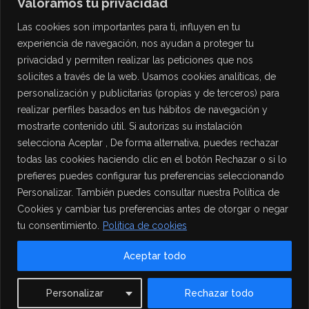
Valoramos tu privacidad
Las cookies son importantes para ti, influyen en tu
experiencia de navegación, nos ayudan a proteger tu
privacidad y permiten realizar las peticiones que nos
solicites a través de la web. Usamos cookies analíticas, de
personalización y publicitarias (propias y de terceros) para
PROTECCIÓN DE DATOS
realizar perfiles basados en tus hábitos de navegación y
mostrarte contenido útil. Si autorizas su instalación
Política de Privacidad
selecciona Aceptar , De forma alternativa, puedes rechazar
Política de Cookies
todas las cookies haciendo clic en el botón Rechazar o si lo
Aviso Legal
prefieres puedes configurar tus preferencias seleccionando
Personalizar. También puedes consultar nuestra Política de
Cookies y cambiar tus preferencias antes de otorgar o negar
tu consentimiento.
Política de cookies
Aceptar todo
Contact us
Personalizar
Rechazar todo