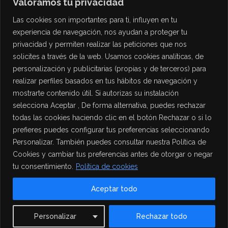
Valoramos tu privacidad
Las cookies son importantes para ti, influyen en tu
experiencia de navegación, nos ayudan a proteger tu
privacidad y permiten realizar las peticiones que nos
solicites a través de la web. Usamos cookies analíticas, de
personalización y publicitarias (propias y de terceros) para
PROTECCIÓN DE DATOS
realizar perfiles basados en tus hábitos de navegación y
mostrarte contenido útil. Si autorizas su instalación
Política de Privacidad
selecciona Aceptar , De forma alternativa, puedes rechazar
Política de Cookies
todas las cookies haciendo clic en el botón Rechazar o si lo
Aviso Legal
prefieres puedes configurar tus preferencias seleccionando
Personalizar. También puedes consultar nuestra Política de
Cookies y cambiar tus preferencias antes de otorgar o negar
tu consentimiento.
Política de cookies
Aceptar todo
Contact us
Personalizar
Rechazar todo