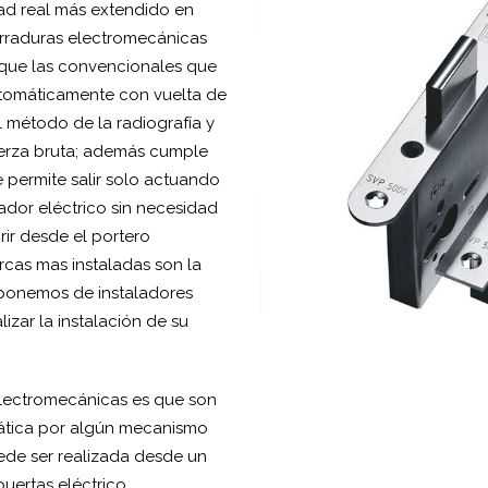
ad real más extendido en
rraduras electromecánicas
que las convencionales que
automáticamente con vuelta de
el método de la radiografía y
fuerza bruta; además cumple
 permite salir solo actuando
ador eléctrico sin necesidad
rir desde el portero
arcas mas instaladas son la
ponemos de instaladores
zar la instalación de su
Electromecánicas es que son
tica por algún mecanismo
ede ser realizada desde un
uertas eléctrico.