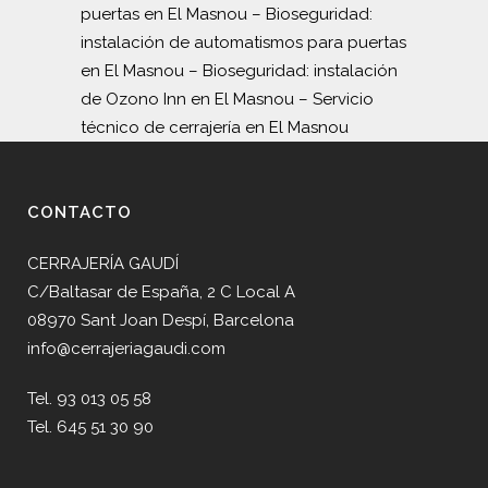
puertas en El Masnou
–
Bioseguridad:
instalación de automatismos para puertas
en El Masnou
–
Bioseguridad: instalación
de Ozono Inn en El Masnou
–
Servicio
técnico de cerrajería en El Masnou
CONTACTO
CERRAJERÍA GAUDÍ
C/Baltasar de España, 2 C Local A
08970 Sant Joan Despí, Barcelona
info@cerrajeriagaudi.com
Tel. 93 013 05 58
Tel. 645 51 30 90