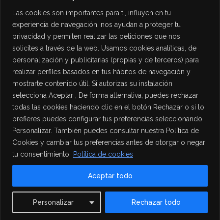
Las cookies son importantes para ti, influyen en tu
experiencia de navegación, nos ayudan a proteger tu
privacidad y permiten realizar las peticiones que nos
solicites a través de la web. Usamos cookies analíticas, de
personalización y publicitarias (propias y de terceros) para
PROTECCIÓN DE DATOS
realizar perfiles basados en tus hábitos de navegación y
mostrarte contenido útil. Si autorizas su instalación
Política de Privacidad
selecciona Aceptar , De forma alternativa, puedes rechazar
Política de Cookies
todas las cookies haciendo clic en el botón Rechazar o si lo
Aviso Legal
prefieres puedes configurar tus preferencias seleccionando
Personalizar. También puedes consultar nuestra Política de
Cookies y cambiar tus preferencias antes de otorgar o negar
tu consentimiento.
Política de cookies
Aceptar todo
Contact us
Personalizar
Rechazar todo