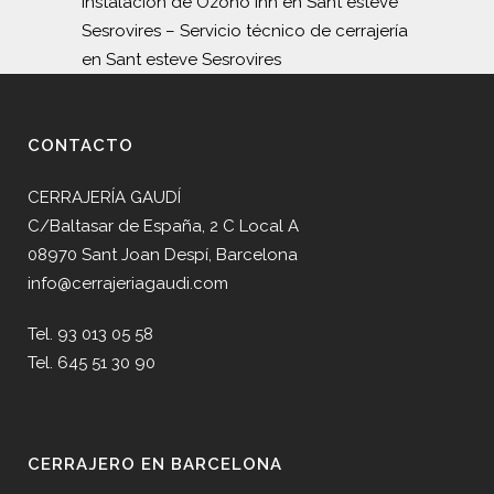
instalación de Ozono Inn en Sant esteve
Sesrovires
–
Servicio técnico de cerrajería
en Sant esteve Sesrovires
CONTACTO
CERRAJERÍA GAUDÍ
C/Baltasar de España, 2 C Local A
08970 Sant Joan Despí, Barcelona
info@cerrajeriagaudi.com
Tel. 93 013 05 58
Tel. 645 51 30 90
CERRAJERO EN BARCELONA