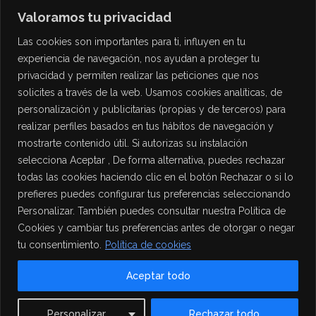
Valoramos tu privacidad
Las cookies son importantes para ti, influyen en tu
experiencia de navegación, nos ayudan a proteger tu
privacidad y permiten realizar las peticiones que nos
solicites a través de la web. Usamos cookies analíticas, de
personalización y publicitarias (propias y de terceros) para
PROTECCIÓN DE DATOS
realizar perfiles basados en tus hábitos de navegación y
mostrarte contenido útil. Si autorizas su instalación
Política de Privacidad
selecciona Aceptar , De forma alternativa, puedes rechazar
Política de Cookies
todas las cookies haciendo clic en el botón Rechazar o si lo
Aviso Legal
prefieres puedes configurar tus preferencias seleccionando
Personalizar. También puedes consultar nuestra Política de
Cookies y cambiar tus preferencias antes de otorgar o negar
tu consentimiento.
Política de cookies
Aceptar todo
Contact us
Personalizar
Rechazar todo