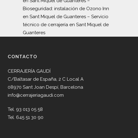
en Sant Miquel de Guanteres
–
Bioseguridad: instalación de Ozono Inn
en Sant Miquel de Guanteres
–
Servicio
técnico de cerrajería en Sant Miquel de
Guanteres
CONTACTO
CERRAJERÍA GAUDÍ
C/Baltasar de España, 2 C Local A
08970 Sant Joan Despí, Barcelona
info@cerrajeriagaudi.com
Tel. 93 013 05 58
Tel. 645 51 30 90