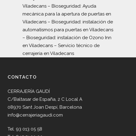
Viladecans
–
Bioseguridad: Ayuda
mecánica para la apertura de puertas en
Viladecans
–
Bioseguridad: instalación de
automatismos para puertas en Viladecans
–
Bioseguridad: instalación de Ozono Inn
en Viladecans
–
Servicio técnico de
cerrajería en Viladecans
CONTACTO
CERRAJERÍA GAUDÍ
C/Baltasar de España, 2 C Local A
08970 Sant Joan Despí, Barcelona
info@cerrajeriagaudi.com
Tel. 93 013 05 58