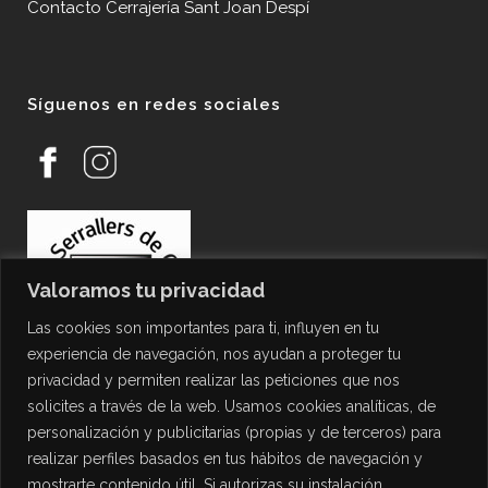
Contacto Cerrajería Sant Joan Despí
Síguenos en redes sociales
Valoramos tu privacidad
Las cookies son importantes para ti, influyen en tu
experiencia de navegación, nos ayudan a proteger tu
privacidad y permiten realizar las peticiones que nos
solicites a través de la web. Usamos cookies analíticas, de
personalización y publicitarias (propias y de terceros) para
PROTECCIÓN DE DATOS
realizar perfiles basados en tus hábitos de navegación y
mostrarte contenido útil. Si autorizas su instalación
Política de Privacidad