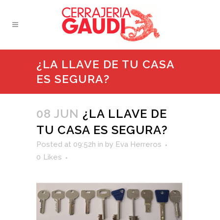
¿LA LLAVE DE TU CASA
ES SEGURA?
08 JUN
¿LA LLAVE DE
TU CASA ES SEGURA?
Posted at 09:52h
in
by
Eva Herreros
0
Likes