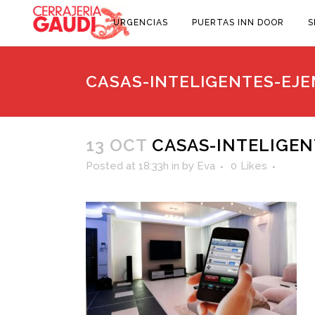
URGENCIAS
PUERTAS INN DOOR
S
CASAS-INTELIGENTES-EJ
13 OCT
CASAS-INTELIGEN
Posted at 18:33h
in
by
Eva
0
Likes