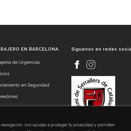
RRAJERO EN BARCELONA
Síguenos en redes soci
ajería de Urgencias
icios
oramiento en Seguridad
veedores
cias
acto Cerrajería Sant Joan
de navegación, nos ayudan a proteger tu privacidad y permiten
pí