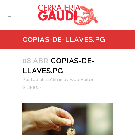
COPIAS-DE-LLAVES.PG
08 ABR
COPIAS-DE-
LLAVES.PG
Posted at 11:06h
in
by
web Editor
0
Likes