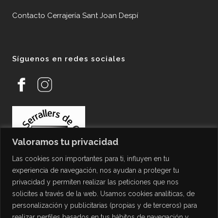
Contacto Cerrajería Sant Joan Despí
Síguenos en redes sociales
Valoramos tu privacidad
Las cookies son importantes para ti, influyen en tu
experiencia de navegación, nos ayudan a proteger tu
privacidad y permiten realizar las peticiones que nos
solicites a través de la web. Usamos cookies analíticas, de
personalización y publicitarias (propias y de terceros) para
PROTECCIÓN DE DATOS
realizar perfiles basados en tus hábitos de navegación y