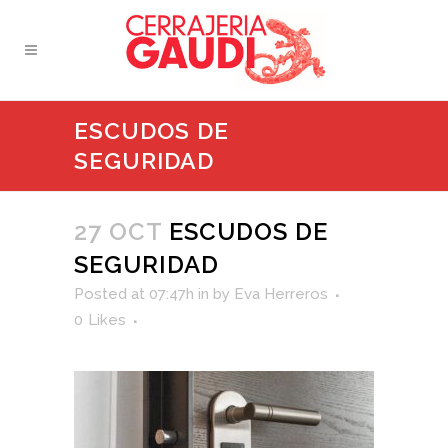
ESCUDOS DE
SEGURIDAD
27 OCT
ESCUDOS DE
SEGURIDAD
Posted at 07:47h
in
by
Eva Herreros
0
Likes