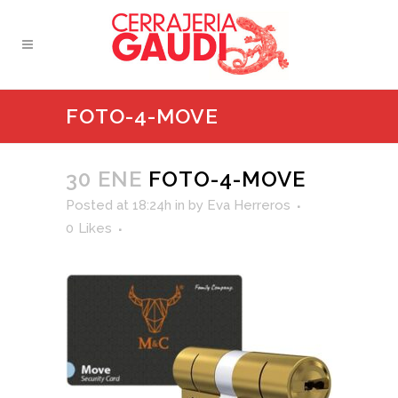
FOTO-4-MOVE
30 ENE
FOTO-4-MOVE
Posted at 18:24h
in
by
Eva Herreros
0
Likes