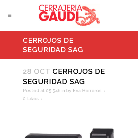
CERROJOS DE
SEGURIDAD SAG
28 OCT
CERROJOS DE
SEGURIDAD SAG
Posted at 05:54h
in
by
Eva Herreros
0
Likes