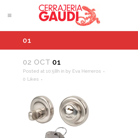
01
02 OCT
01
Posted at 10:58h
in
by
Eva Herreros
0
Likes