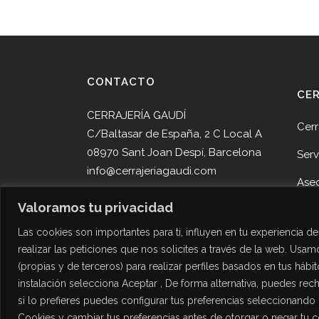
CONTACTO
CE
CERRAJERÍA GAUDÍ
Cerr
C/Baltasar de España, 2 C Local A
08970 Sant Joan Despí, Barcelona
Serv
info@cerrajeriagaudi.com
Ase
Tel. 93 013 05 58
Valoramos tu privacidad
Pro
Tel. 645 51 30 90
Las cookies son importantes para ti, influyen en tu experiencia 
Noti
realizar las peticiones que nos solicites a través de la web. Usamo
Cont
(propias y de terceros) para realizar perfiles basados en tus hábi
Des
instalación selecciona Aceptar , De forma alternativa, puedes re
si lo prefieres puedes configurar tus preferencias seleccionando
Cookies y cambiar tus preferencias antes de otorgar o negar tu 