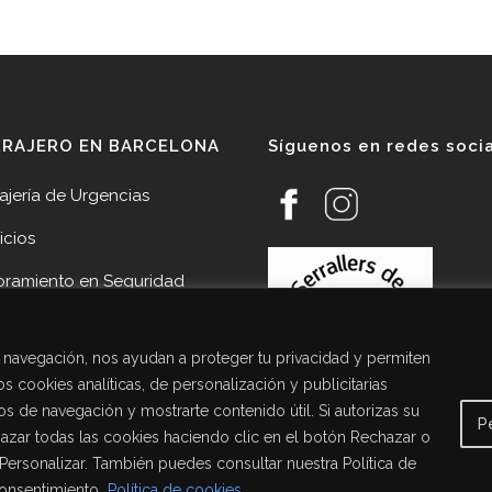
RRAJERO EN BARCELONA
Síguenos en redes soci
ajería de Urgencias
icios
oramiento en Seguridad
veedores
de navegación, nos ayudan a proteger tu privacidad y permiten
cias
s cookies analíticas, de personalización y publicitarias
acto Cerrajería Sant Joan
tos de navegación y mostrarte contenido útil. Si autorizas su
P
pí
chazar todas las cookies haciendo clic en el botón Rechazar o
 Personalizar. También puedes consultar nuestra Política de
consentimiento.
Política de cookies