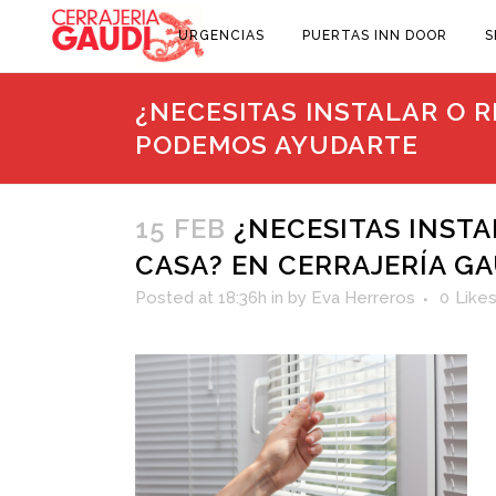
URGENCIAS
PUERTAS INN DOOR
S
¿NECESITAS INSTALAR O R
PODEMOS AYUDARTE
15 FEB
¿NECESITAS INSTA
CASA? EN CERRAJERÍA G
Posted at 18:36h
in
by
Eva Herreros
0
Like