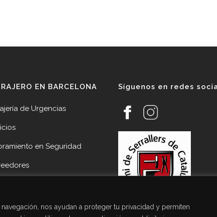
RRAJERO EN BARCELONA
Síguenos en redes soci
ajería de Urgencias
icios
oramiento en Seguridad
veedores
cias
acto Cerrajería Sant Joan
de navegación, nos ayudan a proteger tu privacidad y permiten
pí