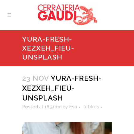
YURA-FRESH-
XEZXEH_FIEU-
UNSPLASH
23 NOV
YURA-FRESH-
XEZXEH_FIEU-
UNSPLASH
Posted at 18:31h
in
by
Eva
0
Likes