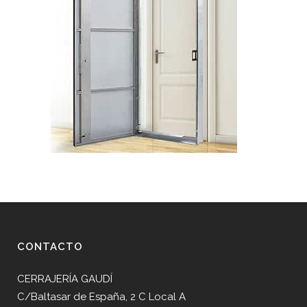
CONTACTO
CERRAJERÍA GAUDÍ
C/Baltasar de España, 2 C Local A