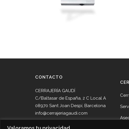
CONTACTO
CE
CERRAJERÍA GAUDÍ
Cerr
C/Baltasar de España, 2 C Local A
08970 Sant Joan Despí, Barcelona
Serv
info@cerrajeriagaudi.com
Ase
Tel. 93 013 05 58
Valoramos tu privacidad