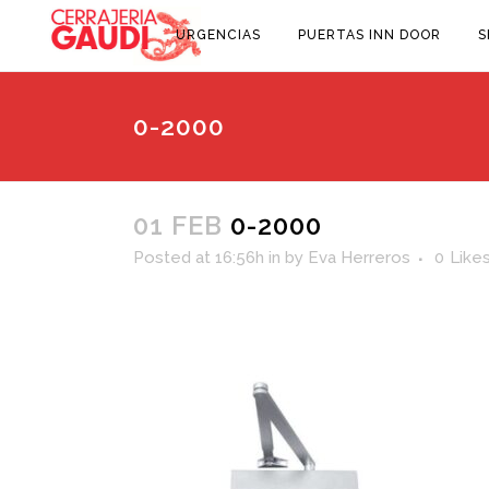
URGENCIAS
PUERTAS INN DOOR
S
0-2000
01 FEB
0-2000
Posted at 16:56h
in
by
Eva Herreros
0
Like