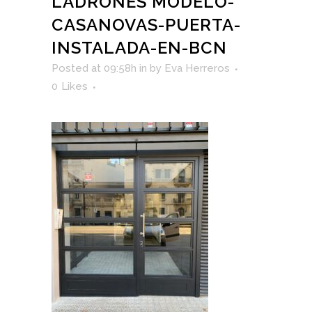
LADRONES MODELO-
CASANOVAS-PUERTA-
INSTALADA-EN-BCN
Posted at 09:58h
in
by
Eva Herreros
0
Likes