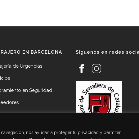
RRAJERO EN BARCELONA
Síguenos en redes soci
ajería de Urgencias
icios
oramiento en Seguridad
veedores
cias
acto Cerrajería Sant Joan
de navegación, nos ayudan a proteger tu privacidad y permiten
pí