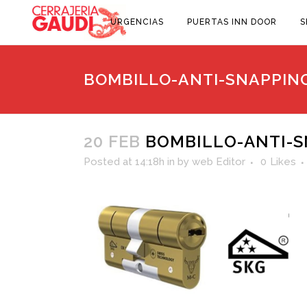
URGENCIAS
PUERTAS INN DOOR
S
BOMBILLO-ANTI-SNAPPIN
20 FEB
BOMBILLO-ANTI-S
Posted at 14:18h
in
by
web Editor
0
Likes