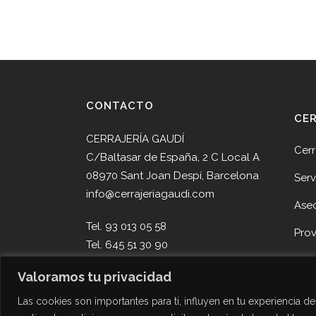
CONTACTO
CE
CERRAJERÍA GAUDÍ
Cerr
C/Baltasar de España, 2 C Local A
08970 Sant Joan Despí, Barcelona
Serv
info@cerrajeriagaudi.com
Ase
Tel. 93 013 05 58
Pro
Tel. 645 51 30 90
Noti
Valoramos tu privacidad
Cont
Las cookies son importantes para ti, influyen en tu experiencia 
Des