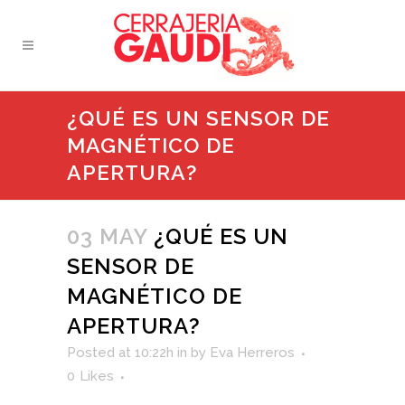
¿QUÉ ES UN SENSOR DE
MAGNÉTICO DE
APERTURA?
03 MAY
¿QUÉ ES UN
SENSOR DE
MAGNÉTICO DE
APERTURA?
Posted at 10:22h
in
by
Eva Herreros
0
Likes