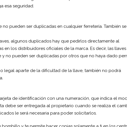
ga esa seguridad.
e no pueden ser duplicadas en cualquier ferretería. También se
 llaves, algunos duplicados hay que pedirlos directamente al
 en los distribuidores oficiales de la marca. Es decir, las llaves
te y no pueden ser duplicadas por otros que no haya dado per
 legal aparte de la dificultad de la llave, también no podrá
a.
tarjeta de identificación con una numeración, que indica el mo
jeta debe ser entregada al propietario cuando se realiza el cam
cados le será necesaria para poder solicitarlos.
 bombillo y te permite hacer copias solamente a ti en los cent