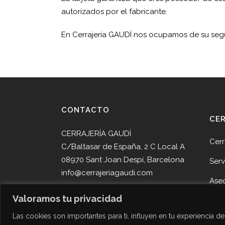
autorizados por el fabricante.
En Cerrajería GAUDÍ nos ocupamos de su seg
CONTACTO
CE
CERRAJERÍA GAUDÍ
Cerr
C/Baltasar de España, 2 C Local A
08970 Sant Joan Despí, Barcelona
Serv
info@cerrajeriagaudi.com
Ase
Tel. 93 013 05 58
Valoramos tu privacidad
Pro
Tel. 645 51 30 90
Las cookies son importantes para ti, influyen en tu experiencia 
Noti