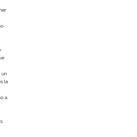
ner
so
y
que
a un
s la
so a
s.