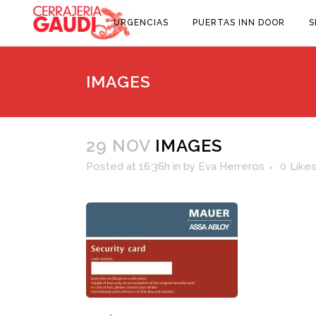
URGENCIAS
PUERTAS INN DOOR
S
IMAGES
29 NOV
IMAGES
Posted at 16:36h
in
by
Eva Herreros
0
Like