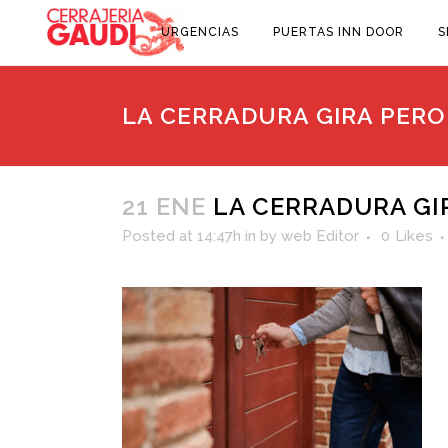
URGENCIAS
PUERTAS INN DOOR
S
LA CERRADURA GIRA PERO
21 ENE
LA CERRADURA GIR
Posted at 14:47h
in
by
web Editor
0
Likes