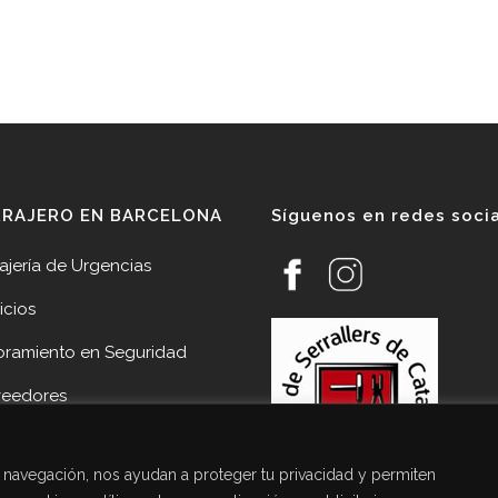
RRAJERO EN BARCELONA
Síguenos en redes soci
ajería de Urgencias
icios
oramiento en Seguridad
veedores
cias
de navegación, nos ayudan a proteger tu privacidad y permiten
acto Cerrajería Sant Joan