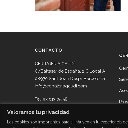
CONTACTO
CE
CERRAJERÍA GAUDÍ
Cerr
C/Baltasar de España, 2 C Local A
08970 Sant Joan Despí, Barcelona
Serv
info@cerrajeriagaudi.com
Ase
Tel. 93 013 05 58
Pro
Tel. 645 51 30 90
Valoramos tu privacidad
Noti
Las cookies son importantes para ti, influyen en tu experiencia 
Cont