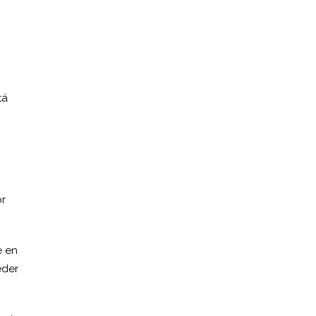
tá
or
e en
eder