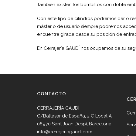
También existen los bombillos con doble embr
Con este tipo de cilindros podremos dar o rest
máster o de usuario siempre podremos acced
encuentre girada desde su posición de entra
En Cerrajería GAUDÍ nos ocupamos de su seg
CONTACTO
CE
CERRAJERÍA GAUDÍ
Cerr
C/Baltasar de España, 2 C Local A
08970 Sant Joan Despí, Barcelona
Serv
info@cerrajeriagaudi.com