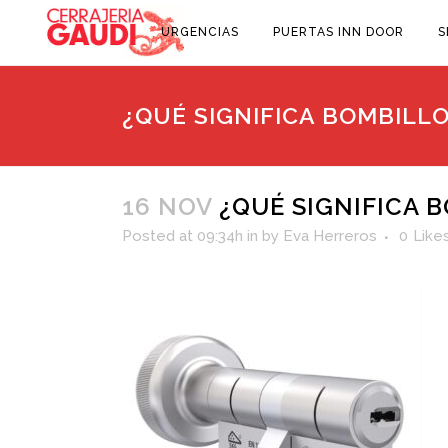
URGENCIAS
PUERTAS INN DOOR
S
¿QUÉ SIGNIFICA BOMBILL
16 NOV
¿QUÉ SIGNIFICA 
Posted at 09:34h
in
by
Eva Herreros
0
Like