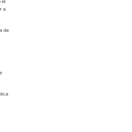
 el
r a
ya de
.
e
tica