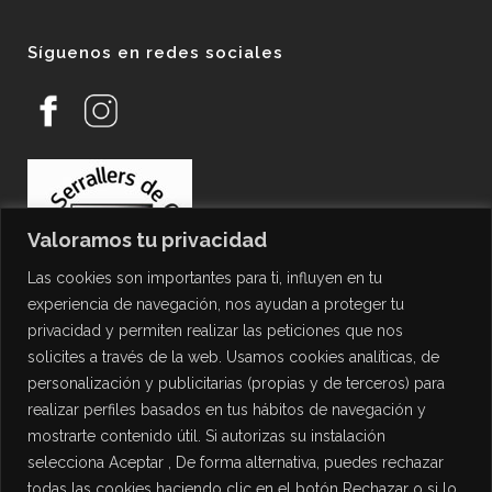
Síguenos en redes sociales
Valoramos tu privacidad
Las cookies son importantes para ti, influyen en tu
experiencia de navegación, nos ayudan a proteger tu
privacidad y permiten realizar las peticiones que nos
solicites a través de la web. Usamos cookies analíticas, de
personalización y publicitarias (propias y de terceros) para
PROTECCIÓN DE DATOS
realizar perfiles basados en tus hábitos de navegación y
mostrarte contenido útil. Si autorizas su instalación
Política de Privacidad
selecciona Aceptar , De forma alternativa, puedes rechazar
Política de Cookies
todas las cookies haciendo clic en el botón Rechazar o si lo