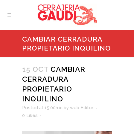
CAMBIAR CERRADURA
PROPIETARIO INQUILINO
15 OCT
CAMBIAR
CERRADURA
PROPIETARIO
INQUILINO
Posted at 15:00h
in
by
web Editor
0
Likes