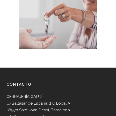
CONTACTO
CERRAJERÍA GAUDÍ
C/Baltasar de España, 2 C Local A
08970 Sant Joan Despí, Barcelona