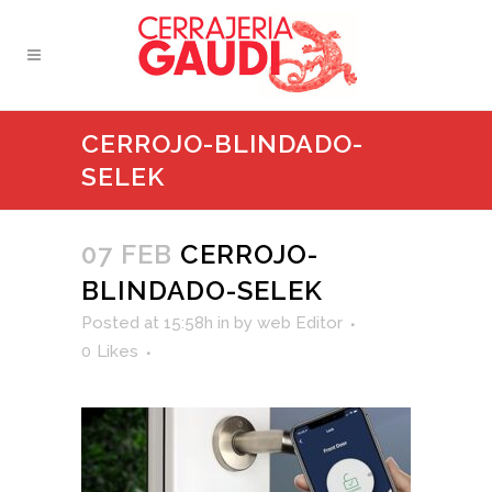
CERROJO-BLINDADO-
SELEK
07 FEB
CERROJO-
BLINDADO-SELEK
Posted at 15:58h
in
by
web Editor
0
Likes