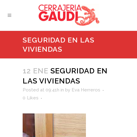
SEGURIDAD EN LAS
VIVIENDAS
12 ENE
SEGURIDAD EN
LAS VIVIENDAS
Posted at 09:41h
in
by
Eva Herreros
0
Likes