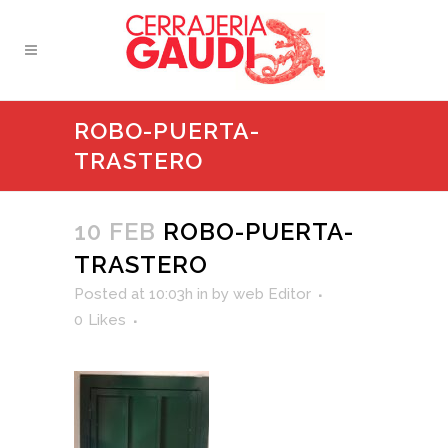
ROBO-PUERTA-
TRASTERO
10 FEB
ROBO-PUERTA-
TRASTERO
Posted at 10:03h
in
by
web Editor
0
Likes