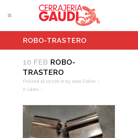
ROBO-TRASTERO
10 FEB
ROBO-
TRASTERO
Posted at 10:02h
in
by
web Editor
0
Likes