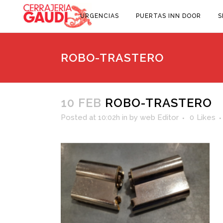
URGENCIAS
PUERTAS INN DOOR
S
ROBO-TRASTERO
10 FEB
ROBO-TRASTERO
Posted at 10:02h
in
by
web Editor
0
Likes