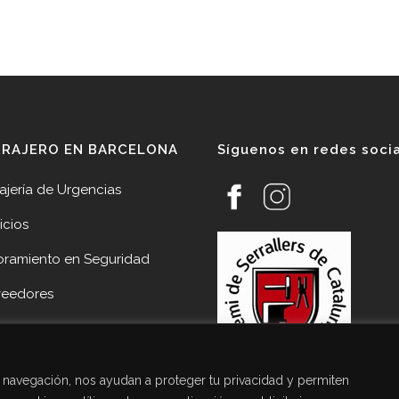
RRAJERO EN BARCELONA
Síguenos en redes soci
ajería de Urgencias
icios
oramiento en Seguridad
veedores
cias
acto Cerrajería Sant Joan
de navegación, nos ayudan a proteger tu privacidad y permiten
pí