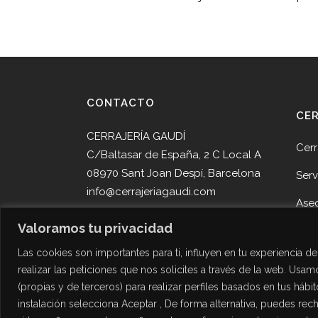
CONTACTO
CE
CERRAJERÍA GAUDÍ
Cerr
C/Baltasar de España, 2 C Local A
08970 Sant Joan Despí, Barcelona
Serv
info@cerrajeriagaudi.com
Ase
Tel. 93 013 05 58
Valoramos tu privacidad
Pro
Tel. 645 51 30 90
Las cookies son importantes para ti, influyen en tu experiencia 
Noti
realizar las peticiones que nos solicites a través de la web. Usamo
Cont
(propias y de terceros) para realizar perfiles basados en tus hábi
Des
instalación selecciona Aceptar , De forma alternativa, puedes re