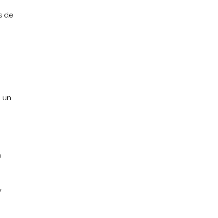
s de
n un
n
y