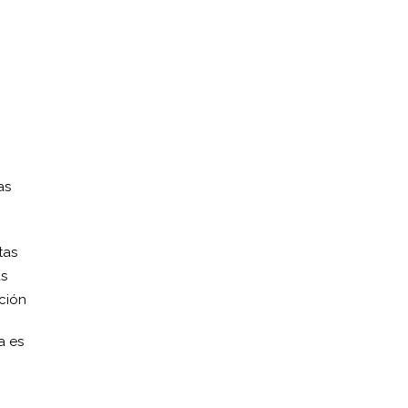
as
tas
as
ción
a es