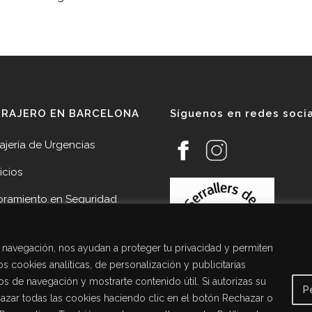
RRAJERO EN BARCELONA
Síguenos en redes soci
ajería de Urgencias
icios
oramiento en Seguridad
veedores
de navegación, nos ayudan a proteger tu privacidad y permiten
cias
s cookies analíticas, de personalización y publicitarias
acto Cerrajería Sant Joan
tos de navegación y mostrarte contenido útil. Si autorizas su
P
pí
chazar todas las cookies haciendo clic en el botón Rechazar o