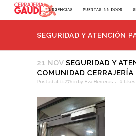
URGENCIAS
PUERTAS INN DOOR
S
SEGURIDAD Y ATENCIÓN P
21 NOV
SEGURIDAD Y ATE
COMUNIDAD CERRAJERÍA
Posted at 11:27h
in
by
Eva Herreros
0
Likes