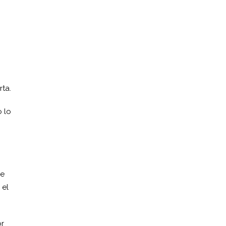
rta.
o lo
se
 el
or