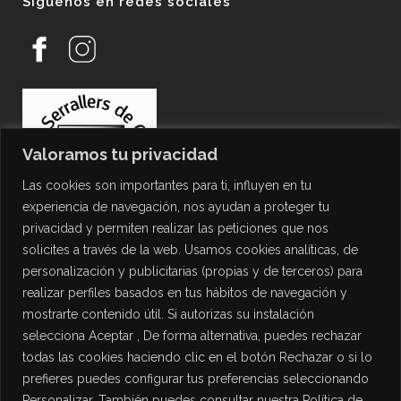
Síguenos en redes sociales
Valoramos tu privacidad
Las cookies son importantes para ti, influyen en tu
experiencia de navegación, nos ayudan a proteger tu
privacidad y permiten realizar las peticiones que nos
solicites a través de la web. Usamos cookies analíticas, de
personalización y publicitarias (propias y de terceros) para
PROTECCIÓN DE DATOS
realizar perfiles basados en tus hábitos de navegación y
mostrarte contenido útil. Si autorizas su instalación
Política de Privacidad
selecciona Aceptar , De forma alternativa, puedes rechazar
Política de Cookies
todas las cookies haciendo clic en el botón Rechazar o si lo
Aviso Legal
prefieres puedes configurar tus preferencias seleccionando
Personalizar. También puedes consultar nuestra Política de