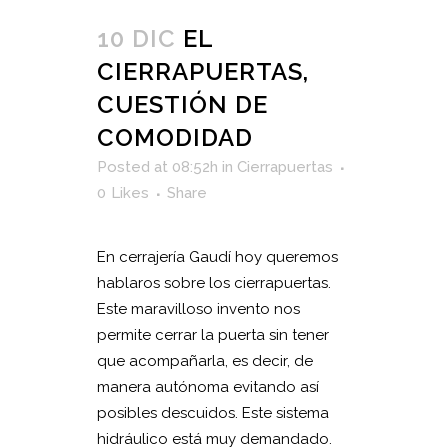
10 DIC
EL
CIERRAPUERTAS,
CUESTIÓN DE
COMODIDAD
Posted at 08:52h
in
Cierrapuertas
0
Likes
Share
En cerrajería Gaudí hoy queremos
hablaros sobre los cierrapuertas.
Este maravilloso invento nos
permite cerrar la puerta sin tener
que acompañarla, es decir, de
manera autónoma evitando así
posibles descuidos. Este sistema
hidráulico está muy demandado.