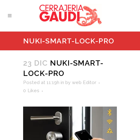
NUKI-SMART-LOCK-PRO
23 DIC
NUKI-SMART-
LOCK-PRO
Posted at 11:19h
in
by
web Editor
0
Likes