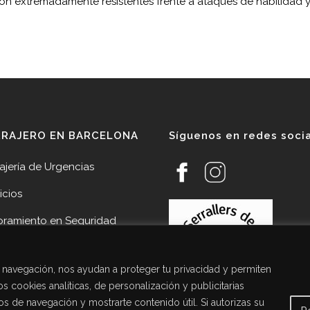
n extremadamente resistentes frente a ataques de habilidad 
RRAJERO EN BARCELONA
Síguenos en redes soci
ajería de Urgencias
icios
oramiento en Seguridad
veedores
de navegación, nos ayudan a proteger tu privacidad y permiten
cias
s cookies analíticas, de personalización y publicitarias
acto Cerrajería Sant Joan
tos de navegación y mostrarte contenido útil. Si autorizas su