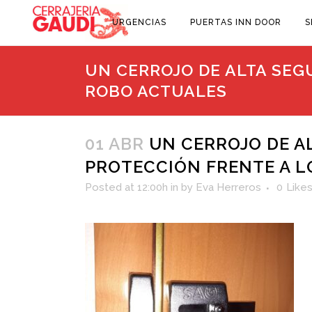
URGENCIAS
PUERTAS INN DOOR
S
UN CERROJO DE ALTA SEG
ROBO ACTUALES
01 ABR
UN CERROJO DE A
PROTECCIÓN FRENTE A L
Posted at 12:00h
in
by
Eva Herreros
0
Like