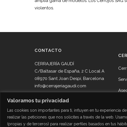
amplia gama de modelos. Los Cerrojos SAG so
violentos.
CONTACTO
CE
CERRAJERÍA GAUDÍ
Cerr
C/Baltasar de España, 2 C Local A
08970 Sant Joan Despí, Barcelona
Serv
info@cerrajeriagaudi.com
Ase
Tel. 93 013 05 58
Valoramos tu privacidad
Pro
Tel. 645 51 30 90
Las cookies son importantes para ti, influyen en tu experiencia 
Noti
realizar las peticiones que nos solicites a través de la web. Usamo
Cont
(propias y de terceros) para realizar perfiles basados en tus hábi