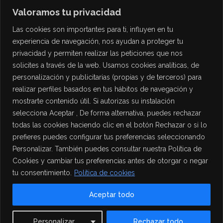
Valoramos tu privacidad
Las cookies son importantes para ti, influyen en tu
experiencia de navegación, nos ayudan a proteger tu
privacidad y permiten realizar las peticiones que nos
solicites a través de la web. Usamos cookies analíticas, de
personalización y publicitarias (propias y de terceros) para
PROTECCIÓN DE DATOS
realizar perfiles basados en tus hábitos de navegación y
mostrarte contenido útil. Si autorizas su instalación
Política de Privacidad
selecciona Aceptar , De forma alternativa, puedes rechazar
Política de Cookies
todas las cookies haciendo clic en el botón Rechazar o si lo
Aviso Legal
prefieres puedes configurar tus preferencias seleccionando
Personalizar. También puedes consultar nuestra Política de
Cookies y cambiar tus preferencias antes de otorgar o negar
tu consentimiento.
Política de cookies
Aceptar todo
Contact us
Personalizar
Rechazar todo