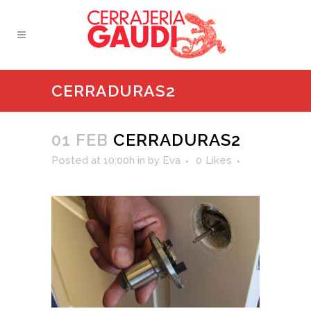
CERRADURAS2
01 FEB
CERRADURAS2
Posted at 10:00h
in
by
Eva
0
Likes