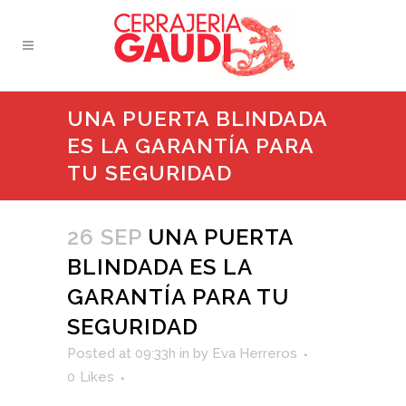
UNA PUERTA BLINDADA
ES LA GARANTÍA PARA
TU SEGURIDAD
26 SEP
UNA PUERTA
BLINDADA ES LA
GARANTÍA PARA TU
SEGURIDAD
Posted at 09:33h
in
by
Eva Herreros
0
Likes