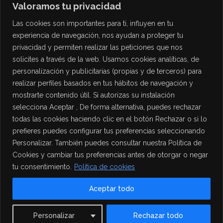
Valoramos tu privacidad
Las cookies son importantes para ti, influyen en tu
experiencia de navegación, nos ayudan a proteger tu
privacidad y permiten realizar las peticiones que nos
solicites a través de la web. Usamos cookies analíticas, de
personalización y publicitarias (propias y de terceros) para
PROTECCIÓN DE DATOS
realizar perfiles basados en tus hábitos de navegación y
mostrarte contenido útil. Si autorizas su instalación
Política de Privacidad
selecciona Aceptar , De forma alternativa, puedes rechazar
Política de Cookies
todas las cookies haciendo clic en el botón Rechazar o si lo
Aviso Legal
prefieres puedes configurar tus preferencias seleccionando
Personalizar. También puedes consultar nuestra Política de
Cookies y cambiar tus preferencias antes de otorgar o negar
tu consentimiento.
Política de cookies
Aceptar todo
Contact us
Personalizar
Rechazar todo