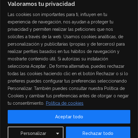
Valoramos tu privacidad
Las cookies son importantes para ti, influyen en tu
experiencia de navegación, nos ayudan a proteger tu
privacidad y permiten realizar las peticiones que nos
solicites a través de la web. Usamos cookies analíticas, de
personalización y publicitarias (propias y de terceros) para
PROTECCIÓN DE DATOS
realizar perfiles basados en tus hábitos de navegación y
mostrarte contenido útil. Si autorizas su instalación
Política de Privacidad
selecciona Aceptar , De forma alternativa, puedes rechazar
Política de Cookies
todas las cookies haciendo clic en el botón Rechazar o si lo
Aviso Legal
prefieres puedes configurar tus preferencias seleccionando
Personalizar. También puedes consultar nuestra Política de
Cookies y cambiar tus preferencias antes de otorgar o negar
tu consentimiento.
Política de cookies
Aceptar todo
Contact us
Personalizar
Rechazar todo