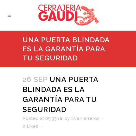
UNA PUERTA BLINDADA
ES LA GARANTÍA PARA
TU SEGURIDAD
26 SEP
UNA PUERTA
BLINDADA ES LA
GARANTÍA PARA TU
SEGURIDAD
Posted at 09:33h
in
by
Eva Herreros
0
Likes