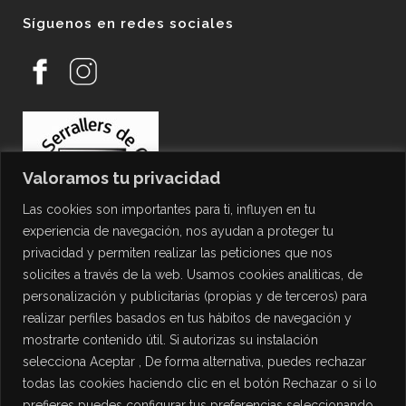
Síguenos en redes sociales
Valoramos tu privacidad
Las cookies son importantes para ti, influyen en tu
experiencia de navegación, nos ayudan a proteger tu
privacidad y permiten realizar las peticiones que nos
solicites a través de la web. Usamos cookies analíticas, de
personalización y publicitarias (propias y de terceros) para
PROTECCIÓN DE DATOS
realizar perfiles basados en tus hábitos de navegación y
mostrarte contenido útil. Si autorizas su instalación
Política de Privacidad
selecciona Aceptar , De forma alternativa, puedes rechazar
Política de Cookies
todas las cookies haciendo clic en el botón Rechazar o si lo
Aviso Legal
prefieres puedes configurar tus preferencias seleccionando