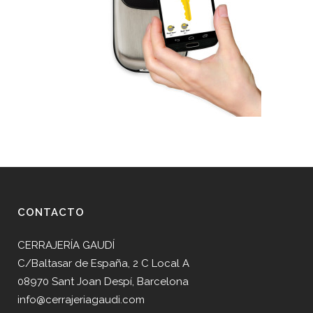
CONTACTO
CERRAJERÍA GAUDÍ
C/Baltasar de España, 2 C Local A
08970 Sant Joan Despí, Barcelona
info@cerrajeriagaudi.com