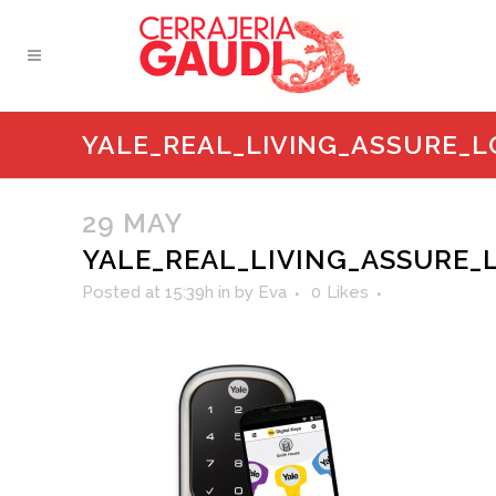
YALE_REAL_LIVING_ASSURE_
29 MAY
YALE_REAL_LIVING_ASSURE
Posted at 15:39h
in
by
Eva
0
Likes