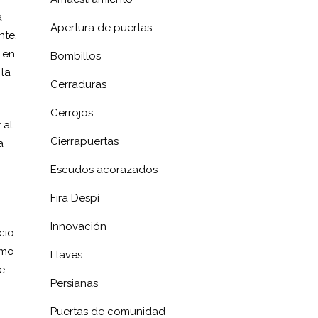
a
Apertura de puertas
nte,
 en
Bombillos
la
Cerraduras
Cerrojos
 al
Cierrapuertas
a
Escudos acorazados
Fira Despí
Innovación
cio
omo
Llaves
e,
Persianas
Puertas de comunidad