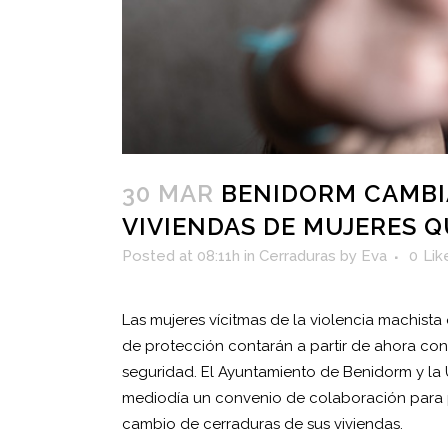
30 MAR
BENIDORM CAMBIA
VIVIENDAS DE MUJERES 
Posted at 08:11h
in
Cerraduras
by
Eva
0
Lik
Las mujeres vícitmas de la violencia machista
de protección contarán a partir de ahora con
seguridad. El Ayuntamiento de Benidorm y la 
mediodía un convenio de colaboración para pre
cambio de cerraduras de sus viviendas.